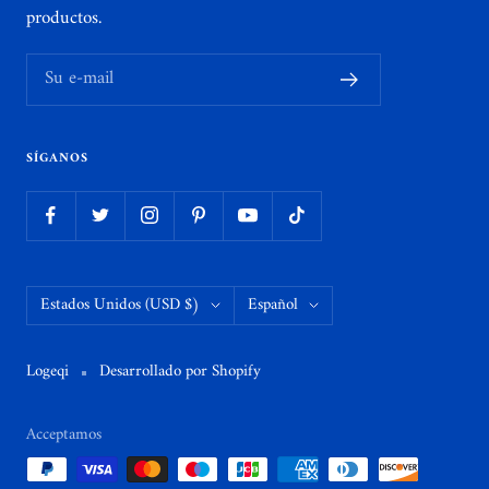
productos.
Su e-mail
SÍGANOS
País/región
Idioma
Estados Unidos (USD $)
Español
Logeqi
Desarrollado por Shopify
Acceptamos