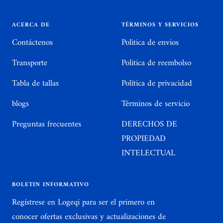
la
la
la
la
diapositiva
diapositiva
diapositiva
diapositiva
ACERCA DE
TÉRMINOS Y SERVICIOS
1
2
3
4
Contáctenos
Politica de envios
Transporte
Politica de reembolso
Tabla de tallas
Política de privacidad
blogs
Términos de servicio
Preguntas frecuentes
DERECHOS DE
PROPIEDAD
INTELECTUAL
BOLETIN INFORMATIVO
Regístrese en Logeqi para ser el primero en
conocer ofertas exclusivas y actualizaciones de