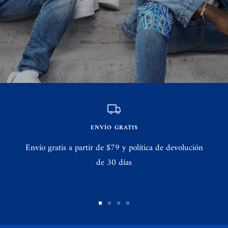
ENVÍO GRATIS
Envío gratis a partir de $79 y política de devolución
de 30 días
Ir
Ir
Ir
Ir
a
a
a
a