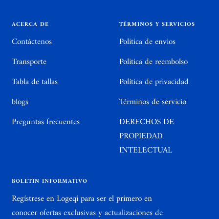
la
la
la
la
diapositiva
diapositiva
diapositiva
diapositiva
ACERCA DE
TÉRMINOS Y SERVICIOS
1
2
3
4
Contáctenos
Politica de envios
Transporte
Politica de reembolso
Tabla de tallas
Política de privacidad
blogs
Términos de servicio
Preguntas frecuentes
DERECHOS DE
PROPIEDAD
INTELECTUAL
BOLETIN INFORMATIVO
Regístrese en Logeqi para ser el primero en
conocer ofertas exclusivas y actualizaciones de