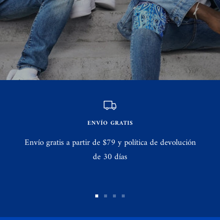
ENVÍO GRATIS
Envío gratis a partir de $79 y política de devolución
de 30 días
Ir
Ir
Ir
Ir
a
a
a
a