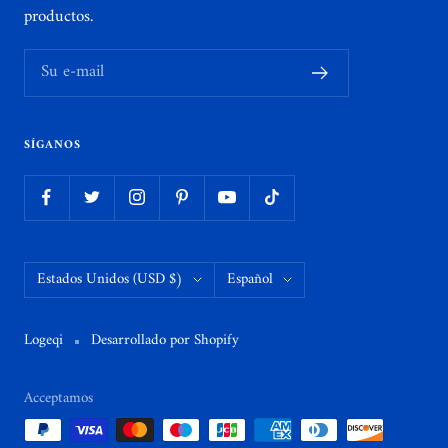
productos.
Su e-mail
SÍGANOS
País/región
Idioma
Estados Unidos (USD $)
Español
Logeqi
Desarrollado por Shopify
Acceptamos