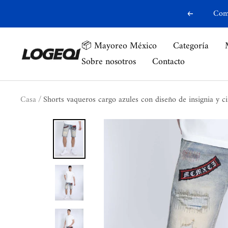
saltar
Comp
Anterior
al
contenido
📦 Mayoreo México
Categoría
Logeqi
Sobre nosotros
Contacto
Casa
Shorts vaqueros cargo azules con diseño de insignia y c