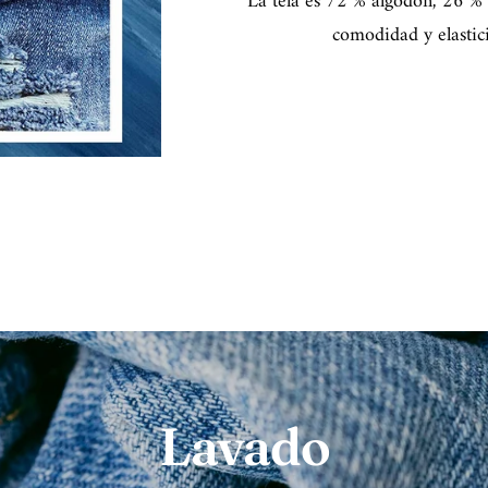
La tela es 72 % algodón, 26 % p
comodidad y elastic
Lavado