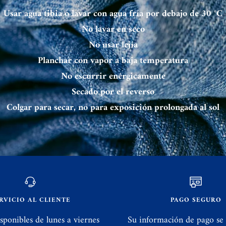
Usar agua tibia o lavar con agua fría por debajo de 30 °C
No lavar en seco
No usar lejía
Planchar con vapor a baja temperatura
No escurrir enérgicamente
Secado por el reverso
Colgar para secar, no para exposición prolongada al sol
RVICIO AL CLIENTE
PAGO SEGURO
sponibles de lunes a viernes
Su información de pago se