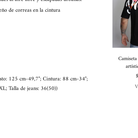
eño de correas en la cintura
Camiseta
artíst
P
sto: 125 cm-49,7"; Cintura: 88 cm-34";
d
V
L; Talla de jeans: 36(50))
v