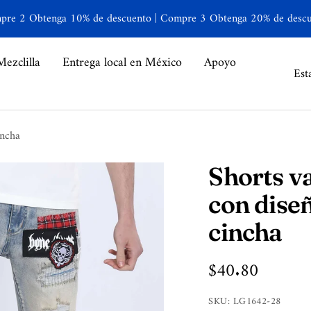
re 2 Obtenga 10% de descuento | Compre 3 Obtenga 20% de desc
Mezclilla
Entrega local en México
Apoyo
Paí
Est
incha
Shorts v
con diseñ
cincha
Precio
$40.80
de
SKU:
LG1642-28