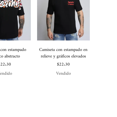
 con estampado
Camiseta con estampado en
ico abstracto
relieve y gráficos elevados
recio
Precio
$22.30
$22.30
e
de
endido
Vendido
enta
venta