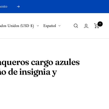
uento
Próximo
s/región
Idioma
0
ados Unidos (USD $)
Español
aqueros cargo azules
o de insignia y